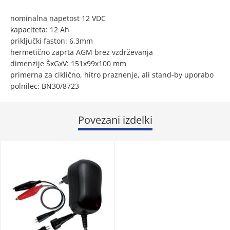
nominalna napetost 12 VDC
kapaciteta: 12 Ah
priključki faston: 6,3mm
hermetično zaprta AGM brez vzdrževanja
dimenzije ŠxGxV: 151x99x100 mm
primerna za ciklično, hitro praznenje, ali stand-by uporabo
polnilec: BN30/8723
Povezani izdelki