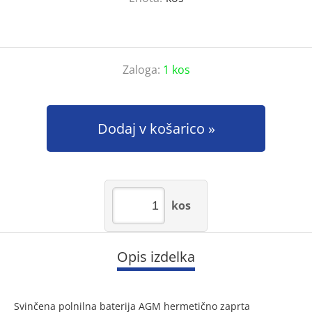
Zaloga:
1 kos
Dodaj v košarico
kos
Opis izdelka
Svinčena polnilna baterija AGM hermetično zaprta