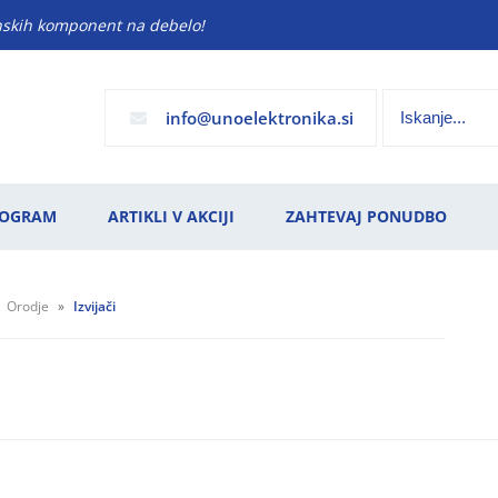
anskih komponent na debelo!
info
unoelektronika.si
ROGRAM
ARTIKLI V AKCIJI
ZAHTEVAJ PONUDBO
Orodje
Izvijači