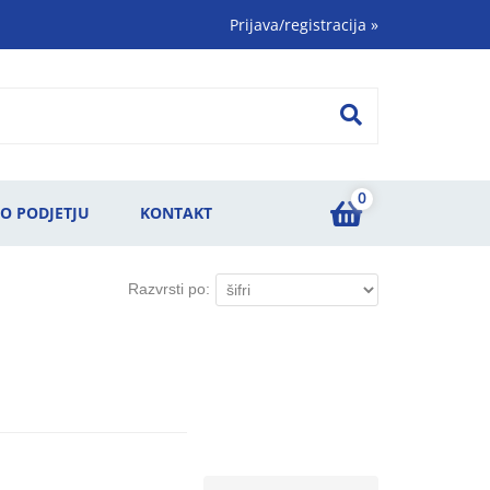
Prijava/registracija
»
0
O PODJETJU
KONTAKT
Razvrsti po: