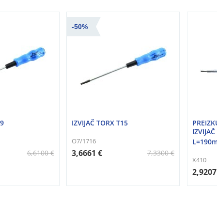
-50%
T9
IZVIJAČ TORX T15
PREIZK
IZVIJAČ
O7/1716
L=190
3,6661 €
6,6100 €
7,3300 €
X410
2,9207