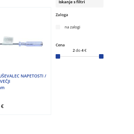
Iskanje s filtri
Zaloga
na zalogi
Cena
2
do
4
€
UŠEVALEC NAPETOSTI /
 VEČJI
mm
 €