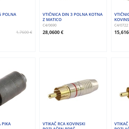
 5 POLNA
VTIČNICA DIN 3 POLNA KOTNA
VTIČNI
Z MATICO
KOVINS
C4/0690
C4/0722
28,0600 €
15,616
1,7600 €
 PIKA
VTIKAČ RCA KOVINSKI
VTIKAČ
POZLAČEN RDEČ
POZLAČ