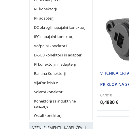
RF konektorji
RF adapterji
DC okrogli napajalni konektorji
IEC napajalni konektorji
Večpolni konektorji
D-SUB konektorji in adapterji
RJ konektorji in adapterji
VTIČNICA ČRT
Banana Konektorji
Vijačne letvice
PRIKLOP NA S
Solarni konektorji
C4/010
Konektorji za induktivne
0,4880 €
senzorje
Ostali konektorji
VEZNI ELEMENTI - KABEL ČEVLJI