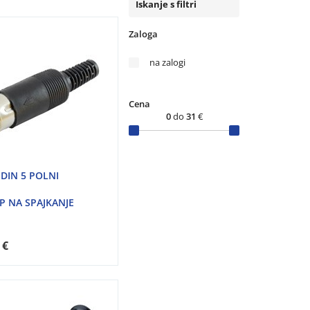
Iskanje s filtri
Zaloga
na zalogi
Cena
0
do
31
€
 DIN 5 POLNI
P NA SPAJKANJE
 €