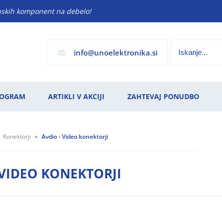
anskih komponent na debelo!
info
unoelektronika.si
ROGRAM
ARTIKLI V AKCIJI
ZAHTEVAJ PONUDBO
Konektorji
Avdio - Video konektorji
 VIDEO KONEKTORJI