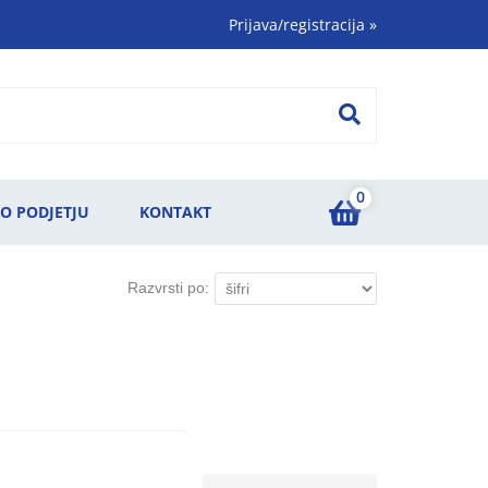
Prijava/registracija
»
0
O PODJETJU
KONTAKT
Razvrsti po: