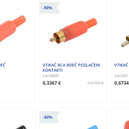
-50%
DEČ
VTIKAČ RCA RDEČ POZLAČENI
VTIKAČ
KONTAKTI
C4/2000P
C4/2001
0,3367 €
0,6734
0,6700 €
-30%