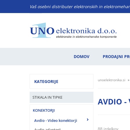
Vaš osebni distributer elektronskih in elektromeh
DOMOV
PRODAJNI P
unoelektronika.si
KATEGORIJE
STIKALA IN TIPKE
AVDIO -
KONEKTORJI
Avdio - Video konektorji
88 izdelkov
Audio adapterji