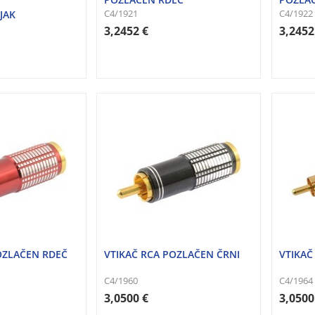
C4/1921
C4/1922
JAK
3,2452 €
3,2452
OZLAČEN RDEČ
VTIKAČ RCA POZLAČEN ČRNI
VTIKAČ
C4/1960
C4/1964
3,0500 €
3,0500