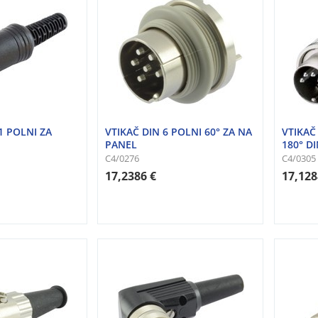
1 POLNI ZA
VTIKAČ DIN 6 POLNI 60° ZA NA
VTIKAČ
PANEL
180° DI
C4/0276
C4/0305
17,2386 €
17,128