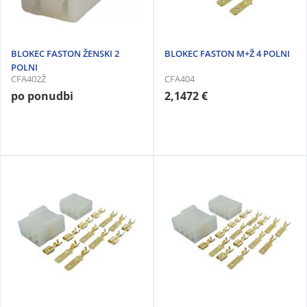
BLOKEC FASTON ŽENSKI 2
BLOKEC FASTON M+Ž 4 POLNI
POLNI
CFA402Ž
CFA404
po ponudbi
2,1472 €