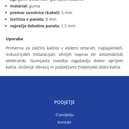
material:
guma
premer uvodnice (kabel):
5 mm
izvrtina v panelu:
8 mm
največja debelina panela:
1,5 mm
Uporaba
Primerna za zaščito kablov v elektro omarah, napajalnikih,
industrijskih inštalacijah, ohišjih naprav ter avtomobilski
elektroniki. Gumijasta izvedba zagotavlja dober oprijem
kabla, dušenje vibracij in podaljšano življenjsko dobo kabla.
PODJETJE
O podjetju
Kontakt