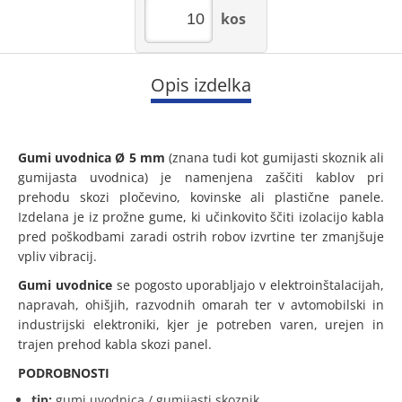
kos
Opis izdelka
Gumi uvodnica Ø 5 mm
(znana tudi kot gumijasti skoznik ali
gumijasta uvodnica) je namenjena zaščiti kablov pri
prehodu skozi pločevino, kovinske ali plastične panele.
Izdelana je iz prožne gume, ki učinkovito ščiti izolacijo kabla
pred poškodbami zaradi ostrih robov izvrtine ter zmanjšuje
vpliv vibracij.
Gumi uvodnice
se pogosto uporabljajo v elektroinštalacijah,
napravah, ohišjih, razvodnih omarah ter v avtomobilski in
industrijski elektroniki, kjer je potreben varen, urejen in
trajen prehod kabla skozi panel.
PODROBNOSTI
tip:
gumi uvodnica / gumijasti skoznik