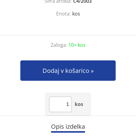
Šifra artikla:
C4/2003
Enota:
kos
Zaloga:
10+ kos
Dodaj v košarico
kos
Opis izdelka