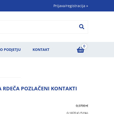
Prijava/registracija
»
0
O PODJETJU
KONTAKT
A RDEČA POZLAČENI KONTAKTI
0,3700 €
0,1870 € (51%)