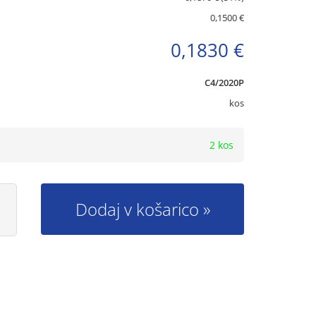
0,1500 €
0,1830 €
C4/2020P
kos
2 kos
Dodaj v košarico