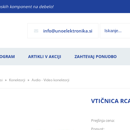
anskih komponent na debelo!
info
unoelektronika.si
ROGRAM
ARTIKLI V AKCIJI
ZAHTEVAJ PONUDBO
si
Konektorji
Avdio - Video konektorji
VTIČNICA RC
Prejšnja cena:
Popust: