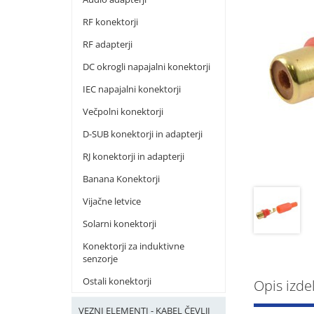
RF konektorji
RF adapterji
DC okrogli napajalni konektorji
IEC napajalni konektorji
Večpolni konektorji
D-SUB konektorji in adapterji
RJ konektorji in adapterji
Banana Konektorji
Vijačne letvice
Solarni konektorji
Konektorji za induktivne
senzorje
Ostali konektorji
Opis izde
VEZNI ELEMENTI - KABEL ČEVLJI