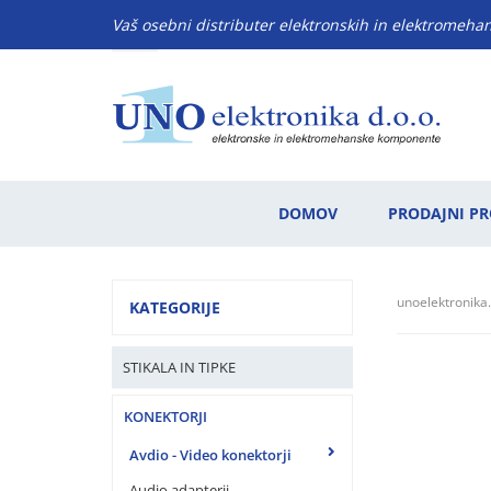
Vaš osebni distributer elektronskih in elektromeh
DOMOV
PRODAJNI P
unoelektronika.
KATEGORIJE
STIKALA IN TIPKE
KONEKTORJI
Avdio - Video konektorji
Audio adapterji