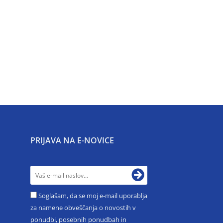
PRIJAVA NA E-NOVICE
Soglašam, da se moj e-mail uporablja
za namene obveščanja o novostih v
ponudbi, posebnih ponudbah in