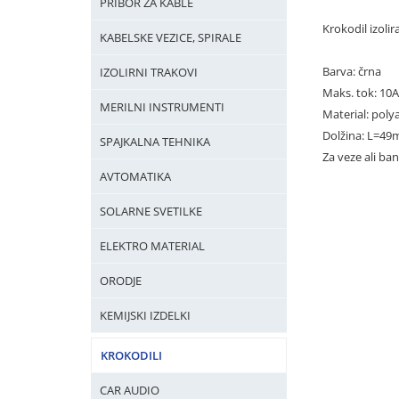
PRIBOR ZA KABLE
Krokodil izoli
KABELSKE VEZICE, SPIRALE
Barva: črna
IZOLIRNI TRAKOVI
Maks. tok: 10
MERILNI INSTRUMENTI
Material: pol
Dolžina: L=4
SPAJKALNA TEHNIKA
Za veze ali ba
AVTOMATIKA
SOLARNE SVETILKE
ELEKTRO MATERIAL
ORODJE
KEMIJSKI IZDELKI
KROKODILI
CAR AUDIO