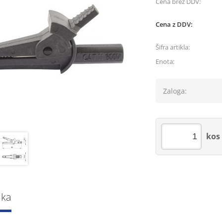
Cena brez DDV:
Cena z DDV:
Šifra artikla:
Enota:
Zaloga:
kos
lka