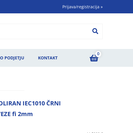
Prijava/registracija
»
0
O PODJETJU
KONTAKT
OLIRAN IEC1010 ČRNI
VEZE fi 2mm