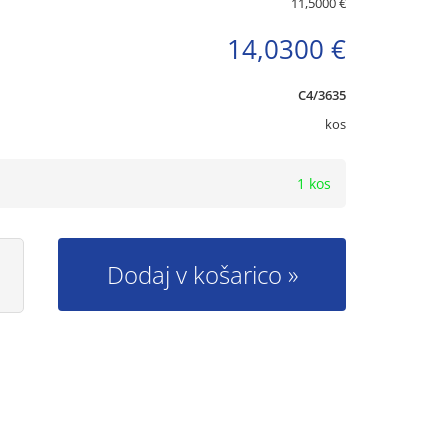
11,5000 €
14,0300 €
C4/3635
kos
1 kos
Dodaj v košarico