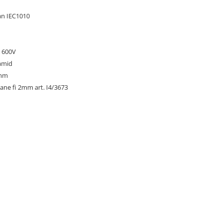
ran IEC1010
A 600V
yamid
9mm
nane fi 2mm art. I4/3673