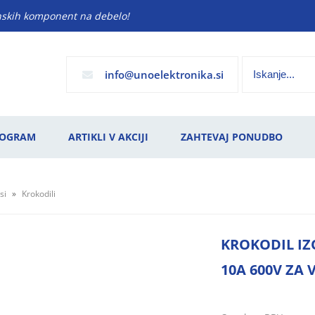
anskih komponent na debelo!
info
unoelektronika.si
ROGRAM
ARTIKLI V AKCIJI
ZAHTEVAJ PONUDBO
si
Krokodili
KROKODIL IZ
10A 600V ZA 