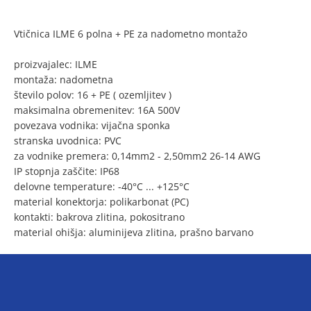
Vtičnica ILME 6 polna + PE za nadometno montažo
proizvajalec: ILME
montaža: nadometna
število polov: 16 + PE ( ozemljitev )
maksimalna obremenitev: 16A 500V
povezava vodnika: vijačna sponka
stranska uvodnica: PVC
za vodnike premera: 0,14mm2 - 2,50mm2 26-14 AWG
IP stopnja zaščite: IP68
delovne temperature: -40°C ... +125°C
material konektorja: polikarbonat (PC)
kontakti: bakrova zlitina, pokositrano
material ohišja: aluminijeva zlitina, prašno barvano