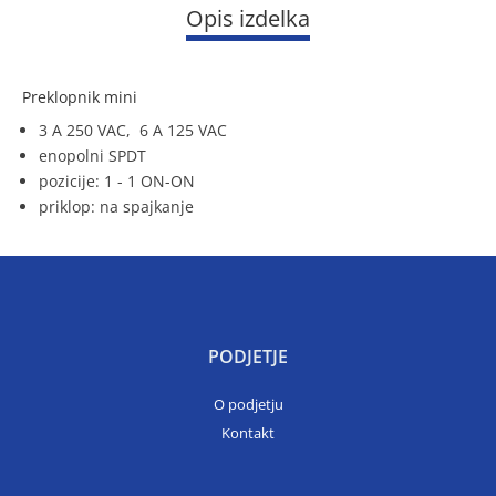
Opis izdelka
Preklopnik mini
3 A 250 VAC, 6 A 125 VAC
enopolni SPDT
pozicije: 1 - 1 ON-ON
priklop: na spajkanje
PODJETJE
O podjetju
Kontakt