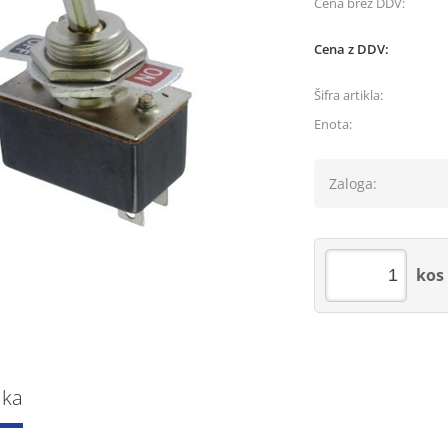
Cena brez DDV:
Cena z DDV:
Šifra artikla:
Enota:
Zaloga:
kos
lka