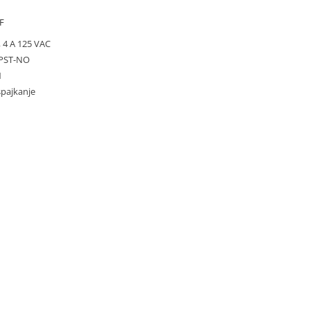
F
, 4 A 125 VAC
SPST-NO
1
spajkanje