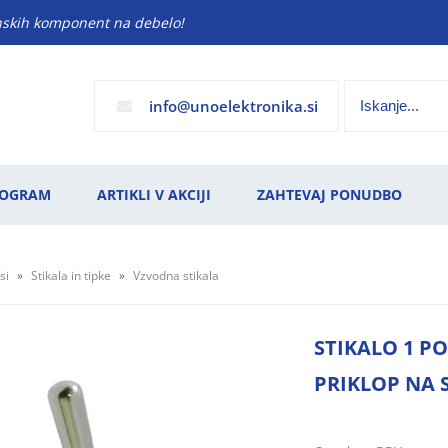
anskih komponent na debelo!
info
unoelektronika.si
ROGRAM
ARTIKLI V AKCIJI
ZAHTEVAJ PONUDBO
si
Stikala in tipke
Vzvodna stikala
STIKALO 1 P
PRIKLOP NA 