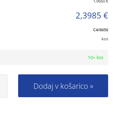
1,9660 €
2,3985 €
C4/6650
kos
10+ kos
Dodaj v košarico