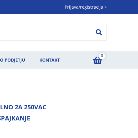
Prijava/registracija
»
0
O PODJETJU
KONTAKT
OLNO 2A 250VAC
SPAJKANJE