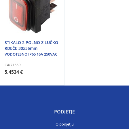
STIKALO 2 POLNO Z LUČKO
RDEČE 30x35mm
VODOTESNO IP65 16A 250VAC
C4/7155R
5,4534 €
PODJETJE
O podjetju