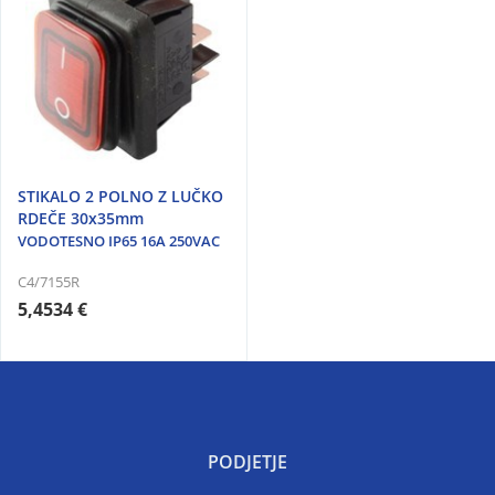
STIKALO 2 POLNO Z LUČKO
RDEČE 30x35mm
VODOTESNO IP65 16A 250VAC
C4/7155R
5,4534 €
PODJETJE