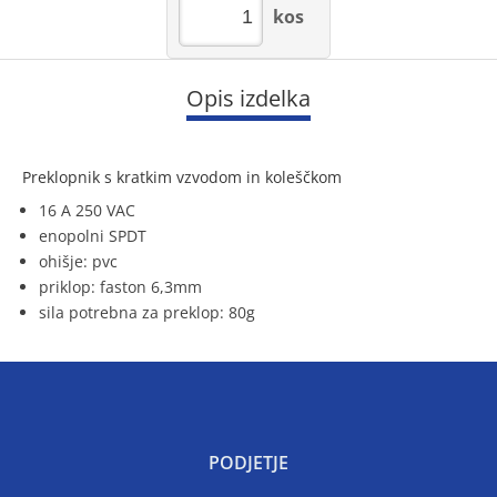
kos
Opis izdelka
Preklopnik s kratkim vzvodom in koleščkom
16 A 250 VAC
enopolni SPDT
ohišje: pvc
priklop: faston 6,3mm
sila potrebna za preklop: 80g
PODJETJE