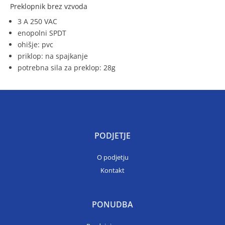
Preklopnik brez vzvoda
3 A 250 VAC
enopolni SPDT
ohišje: pvc
priklop: na spajkanje
potrebna sila za preklop: 28g
PODJETJE
O podjetju
Kontakt
PONUDBA