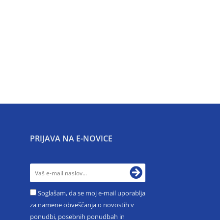
PRIJAVA NA E-NOVICE
Soglašam, da se moj e-mail uporablja
za namene obveščanja o novostih v
ponudbi, posebnih ponudbah in