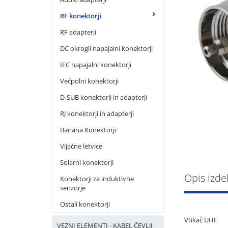
RF konektorji
RF adapterji
DC okrogli napajalni konektorji
IEC napajalni konektorji
Večpolni konektorji
D-SUB konektorji in adapterji
RJ konektorji in adapterji
Banana Konektorji
Vijačne letvice
Solarni konektorji
Opis izde
Konektorji za induktivne
senzorje
Ostali konektorji
Vtikač UHF
VEZNI ELEMENTI - KABEL ČEVLJI