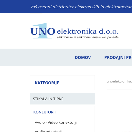
Vaš osebni distributer elektronskih in elektromeh
DOMOV
PRODAJNI P
unoelektronika.
KATEGORIJE
STIKALA IN TIPKE
KONEKTORJI
Avdio - Video konektorji
Audio adapterji