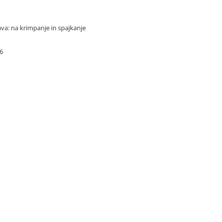
ava: na krimpanje in spajkanje
n
6