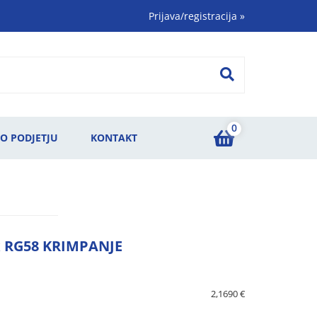
Prijava/registracija
»
0
O PODJETJU
KONTAKT
x RG58 KRIMPANJE
2,1690 €