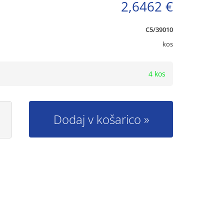
2,6462 €
C5/39010
kos
4 kos
Dodaj v košarico