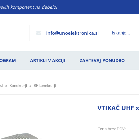
anskih komponent na debelo!
info
unoelektronika.si
ROGRAM
ARTIKLI V AKCIJI
ZAHTEVAJ PONUDBO
si
Konektorji
RF konektorji
VTIKAČ UHF 
Cena brez DDV: