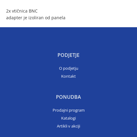
2x vtičnica BNC
adapter je izoliran od panela
PODJETJE
O podjetju
Kontakt
PONUDBA
Prodajni program
Katalogi
Artikli v akciji