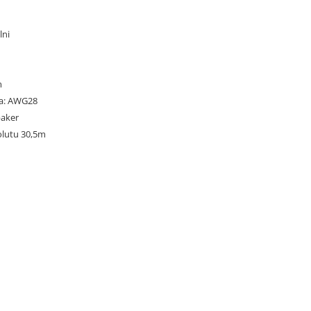
lni
m
ka: AWG28
baker
olutu 30,5m