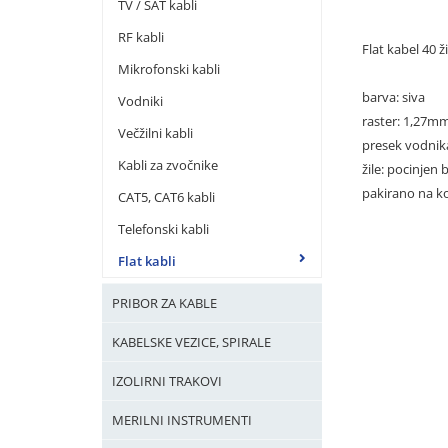
TV / SAT kabli
RF kabli
Flat kabel 40 ži
Mikrofonski kabli
barva: siva
Vodniki
raster: 1,27m
Večžilni kabli
presek vodni
Kabli za zvočnike
žile: pocinjen 
pakirano na k
CAT5, CAT6 kabli
Telefonski kabli
Flat kabli
PRIBOR ZA KABLE
KABELSKE VEZICE, SPIRALE
IZOLIRNI TRAKOVI
MERILNI INSTRUMENTI