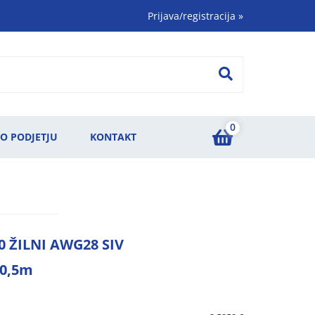
Prijava/registracija
»
0
O PODJETJU
KONTAKT
0 ŽILNI AWG28 SIV
0,5m