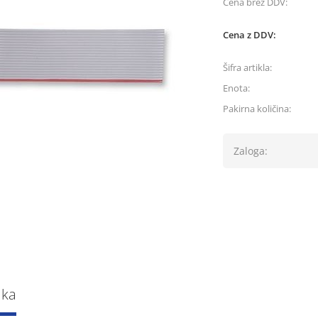
Cena brez DDV:
Cena z DDV:
Šifra artikla:
Enota:
Pakirna količina:
Zaloga:
lka