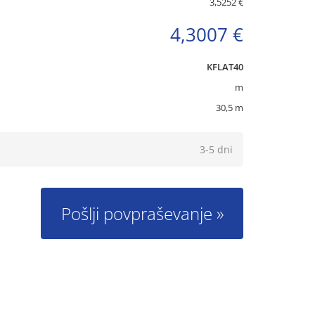
3,5252 €
4,3007 €
KFLAT40
m
30,5
m
3-5 dni
Pošlji povpraševanje