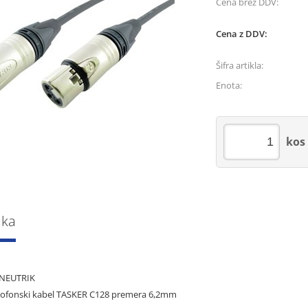
Cena brez DDV:
Cena z DDV:
Šifra artikla:
Enota:
kos
lka
 NEUTRIK
ikrofonski kabel TASKER C128 premera 6,2mm