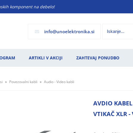
anskih komponent na debelo!
info
unoelektronika.si
ROGRAM
ARTIKLI V AKCIJI
ZAHTEVAJ PONUDBO
si
Povezovalni kabli
Audio - Video kabli
AVDIO KABEL
VTIKAČ XLR -