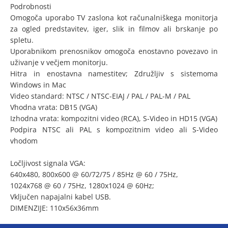
Podrobnosti
Omogoča uporabo TV zaslona kot računalniškega monitorja
za ogled predstavitev, iger, slik in filmov ali brskanje po
spletu.
Uporabnikom prenosnikov omogoča enostavno povezavo in
uživanje v večjem monitorju.
Hitra in enostavna namestitev; Združljiv s sistemoma
Windows in Mac
Video standard: NTSC / NTSC-EIAJ / PAL / PAL-M / PAL
Vhodna vrata: DB15 (VGA)
Izhodna vrata: kompozitni video (RCA), S-Video in HD15 (VGA)
Podpira NTSC ali PAL s kompozitnim video ali S-Video
vhodom
Ločljivost signala VGA:
640x480, 800x600 @ 60/72/75 / 85Hz @ 60 / 75Hz,
1024x768 @ 60 / 75Hz, 1280x1024 @ 60Hz;
Vključen napajalni kabel USB.
DIMENZIJE: 110x56x36mm